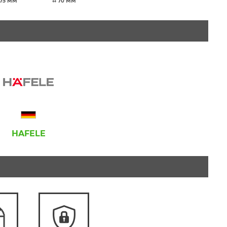
75 ММ
↔ 70 ММ
HAFELE