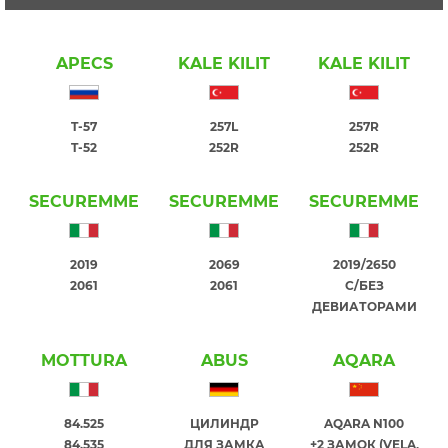
APECS
KALE KILIT
KALE KILIT
T-57
257L
257R
T-52
252R
252R
SECUREMME
SECUREMME
SECUREMME
2019
2069
2019/2650
2061
2061
С/БЕЗ
ДЕВИАТОРАМИ
MOTTURA
ABUS
AQARA
84.525
ЦИЛИНДР
AQARA N100
84.535
ДЛЯ ЗАМКА
+2 ЗАМОК (VELA,