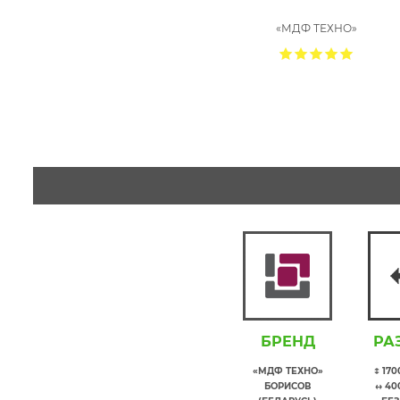
«МДФ ТЕХНО»
БРЕНД
РА
«МДФ ТЕХНО»
↕ 17
БОРИСОВ
↔ 40