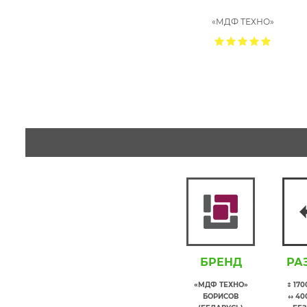
«МДФ ТЕХНО»
БРЕНД
РА
«МДФ ТЕХНО»
↕ 17
БОРИСОВ
↔ 40