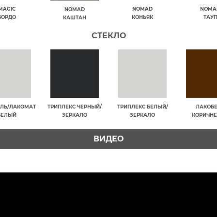
MAGIC
NOMAD
NOMA
NOMAD
БОРДО
КОНЬЯК
ТАУ
КАШТАН
СТЕКЛО
ЛЬ/ЛАКОМАТ
ТРИПЛЕКС ЧЕРНЫЙ/
ТРИПЛЕКС БЕЛЫЙ/
ЛАКОБ
БЕЛЫЙ
ЗЕРКАЛО
ЗЕРКАЛО
КОРИЧН
ВИДЕО