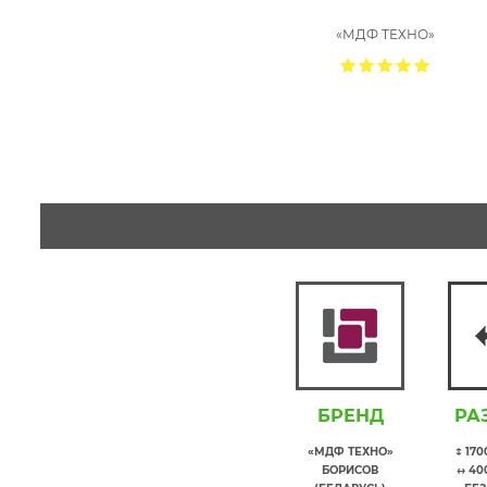
«МДФ ТЕХНО»
БРЕНД
РА
«МДФ ТЕХНО»
↕ 17
БОРИСОВ
↔ 40