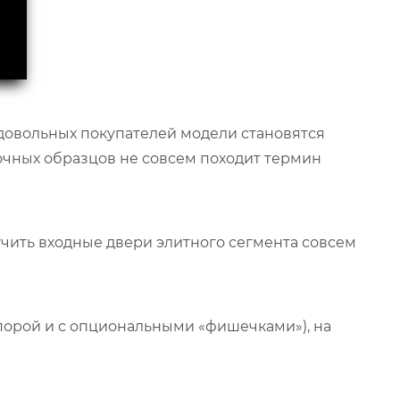
довольных покупателей модели становятся
очных образцов не совсем походит термин
учить входные двери элитного сегмента совсем
порой и с опциональными «фишечками»), на