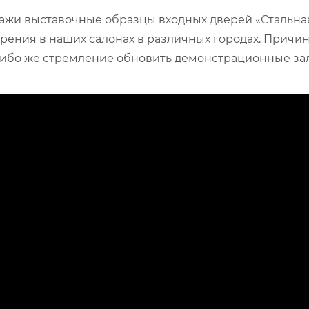
дажи выставочные образцы входных дверей «Стальн
рения в наших салонах в различных городах. Причин 
ибо же стремление обновить демонстрационные зал