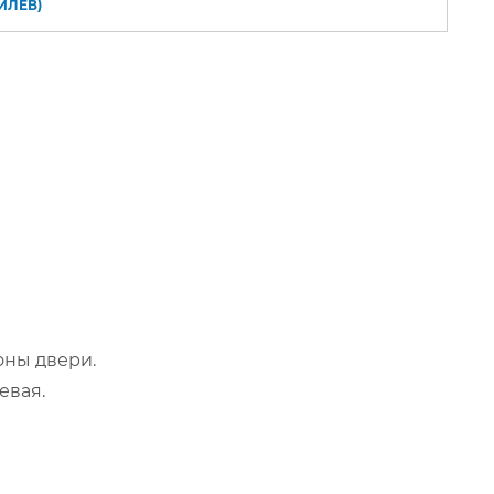
ИЛЁВ)
оны двери.
евая.