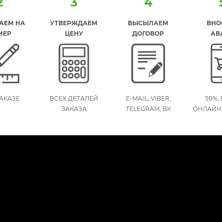
2
3
4
АЕМ НА
УТВЕРЖДАЕМ
ВЫСЫЛАЕМ
ВНО
МЕР
ЦЕНУ
ДОГОВОР
АВ
АКАЗЕ
ВСЕХ ДЕТАЛЕЙ
E-MAIL, VIBER,
50%,
ЗАКАЗА
TELEGRAM, ВК
ОНЛАЙН