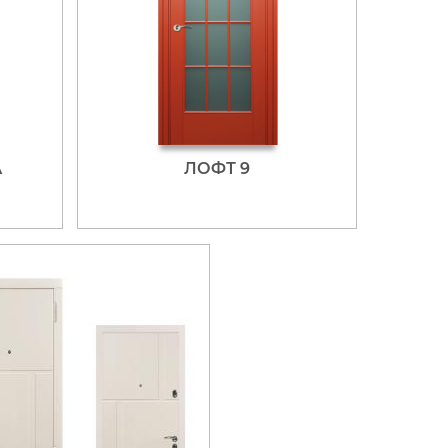
А
ЛОФТ 9